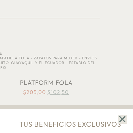
E
AÑADIR A LA LISTA DE DESEOS
PLATFORM FOLA
$
205,00
$
102,50
TUS BENEFICIOS EXCLUSIVOS
SHOWROOM
CONTACTO