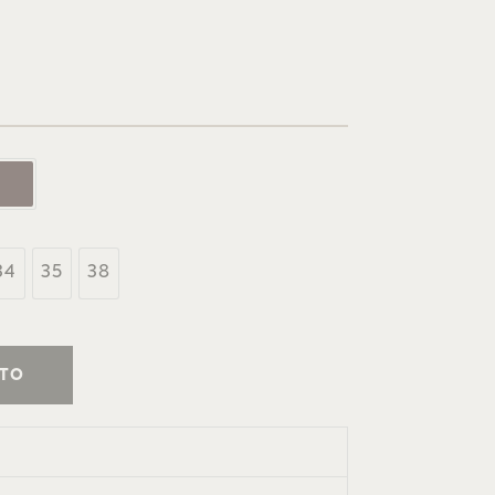
34
35
38
ITO