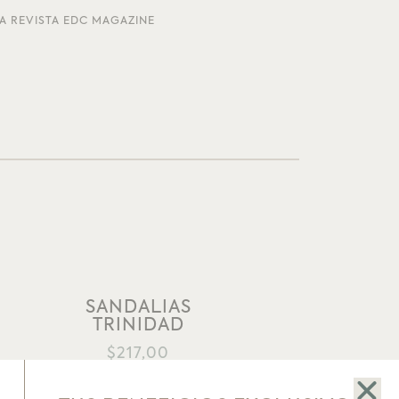
A REVISTA EDC MAGAZINE
SANDALIAS
TRINIDAD
AÑADIR A LA LISTA DE DESEOS
$
217,00