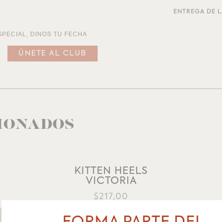
ENTREGA DE L
SPECIAL, DINOS TU FECHA
IONADOS
KITTEN HEELS
VICTORIA
AÑADIR A LA LISTA DE DESEOS
$
217,00