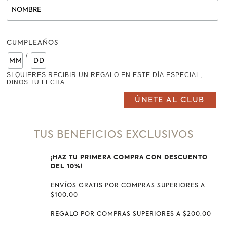
REDES SOCIALES
FACEBOOK
CUMPLEAÑOS
INSTAGRAM
/
PINTEREST
TWITTER
SI QUIERES RECIBIR UN REGALO EN ESTE DÍA ESPECIAL,
DINOS TU FECHA
CONTACTO
TUS BENEFICIOS EXCLUSIVOS
E MAIL
: CONTACTO@ESTABLODELCUERO.COM.EC
TELÉFONO
: 07 2573567
¡HAZ TU PRIMERA COMPRA CON DESCUENTO
WHATSAPP
0989945579
DEL 10%!
CONTACTO
ENVÍOS GRATIS POR COMPRAS SUPERIORES A
$100.00
LUNES A VIERNES 10H00-13H30/ 15H00-20H00
REGALO POR COMPRAS SUPERIORES A $200.00
SÁBADOS 10H00-20H00