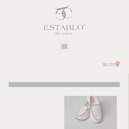
0
$
0,00