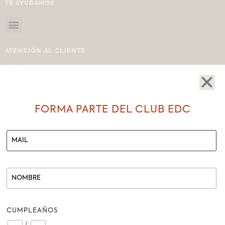
TE AYUDAMOS
ATENCIÓN AL CLIENTE
FORMA PARTE DEL CLUB EDC
SHOWROOM
BOLÍVAR # 207-25 Y MIGUEL RIOFRÍO
LOJA-ECUADOR
REDES SOCIALES
CUMPLEAÑOS
FACEBOOK
/
INSTAGRAM