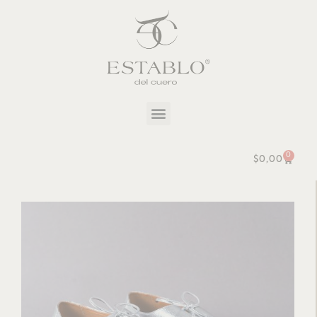
0
$
0,00