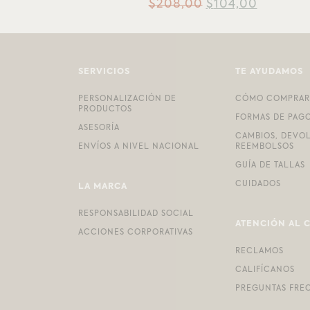
$
208,00
$
104,00
SERVICIOS
TE AYUDAMOS
PERSONALIZACIÓN DE
CÓMO COMPRAR
PRODUCTOS
FORMAS DE PAG
ASESORÍA
CAMBIOS, DEVO
ENVÍOS A NIVEL NACIONAL
REEMBOLSOS
GUÍA DE TALLAS
CUIDADOS
LA MARCA
RESPONSABILIDAD SOCIAL
ATENCIÓN AL 
ACCIONES CORPORATIVAS
RECLAMOS
CALIFÍCANOS
PREGUNTAS FRE