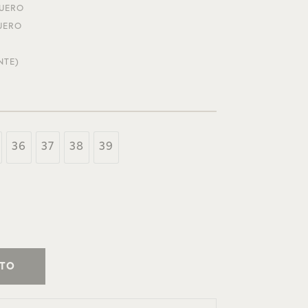
CUERO
UERO
NTE)
36
37
38
39
ITO