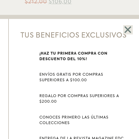
$
212,00
$
106,00
TUS BENEFICIOS EXCLUSIVOS
SHOWROOM
CONTACTO
207-25 Y MIGUEL
E MAIL
:
¡HAZ TU PRIMERA COMPRA CON
RIOFRÍO
CONTACTO@ESTABLODELCUERO.COM.EC
DESCUENTO DEL 10%!
LOJA-ECUADOR
TELÉFONO
: 07 2573567
WHATSAPP
0989945579
ENVÍOS GRATIS POR COMPRAS
EDES SOCIALES
SUPERIORES A $100.00
CONTACTO
FACEBOOK
REGALO POR COMPRAS SUPERIORES A
INSTAGRAM
LUNES A VIERNES 10H00-13H30/
$200.00
15H00-20H00
PINTEREST
SÁBADOS 10H00-20H00
TWITTER
CONOCES PRIMERO LAS ÚLTIMAS
COLECCIONES
1
ENTREGA DE LA REVISTA MAGAZINE EDC