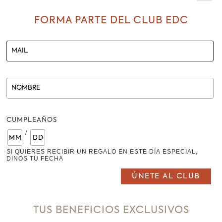
FORMA PARTE DEL CLUB EDC
SHOWROOM
BOLÍVAR # 207-25 Y MIGUEL RIOFRÍO
LOJA-ECUADOR
REDES SOCIALES
FACEBOOK
INSTAGRAM
CUMPLEAÑOS
/
PINTEREST
TWITTER
SI QUIERES RECIBIR UN REGALO EN ESTE DÍA ESPECIAL,
DINOS TU FECHA
CONTACTO
TUS BENEFICIOS EXCLUSIVOS
E MAIL
: CONTACTO@ESTABLODELCUERO.COM.EC
TELÉFONO
: 07 2573567