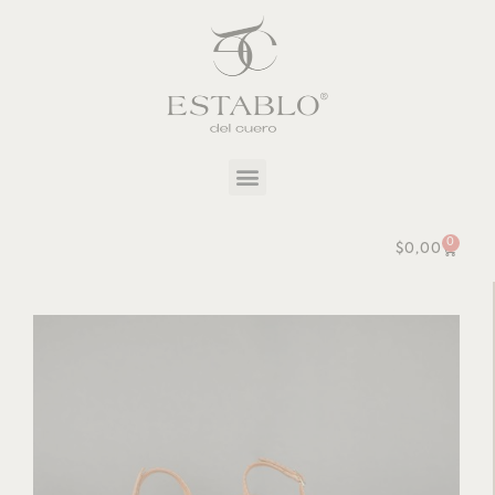
0
$
0,00