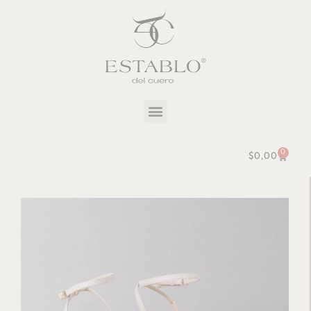
0
$
0,00