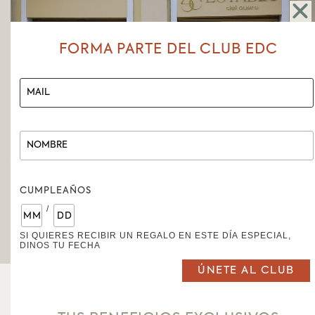
TWITTER
FORMA PARTE DEL CLUB EDC
CONTACTO
E MAIL
: CONTACTO@ESTABLODELCUERO.COM.EC
TELÉFONO
: 07 2573567
WHATSAPP
0989945579
CONTACTO
LUNES A VIERNES 10H00-13H30/ 15H00-20H00
CUMPLEAÑOS
/
SÁBADOS 10H00-20H00
SI QUIERES RECIBIR UN REGALO EN ESTE DÍA ESPECIAL,
DINOS TU FECHA